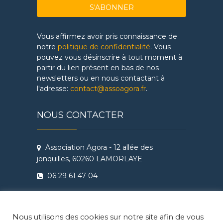
Vous affirmez avoir pris connaissance de
notre
politique de confidentialité
. Vous
pouvez vous désinscrire à tout moment à
partir du lien présent en bas de nos
newsletters ou en nous contactant à
l'adresse:
contact@assoagora.fr
.
NOUS CONTACTER
Association Agora - 12 allée des
jonquilles, 60260 LAMORLAYE
06 29 61 47 04
Conditions Générales de Vente
Règlement intérieur Agora - Ateliers
Nous utilisons des cookies sur notre site afin de vous