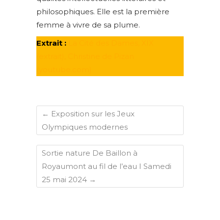
philosophiques. Elle est la première
femme à vivre de sa plume.
Extrait :
La Cité des Dames, XIX
(extrait), Christine de Pizan
(youtube.com)
←
Exposition sur les Jeux
Olympiques modernes
Sortie nature De Baillon à
Royaumont au fil de l’eau I Samedi
25 mai 2024
→