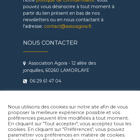
pouvez vous désinscrire à tout moment à
partir du lien présent en bas de nos
newsletters ou en nous contactant à
l'adresse:
contact@assoagora.fr
.
NOUS CONTACTER
Association Agora - 12 allée des
jonquilles, 60260 LAMORLAYE
06 29 61 47 04
Conditions Générales de Vente
Règlement intérieur Agora - Ateliers
Nous utilisons des cookies sur notre site afin de vous
Théâtre & Cinéma
proposer la meilleure expérience possible et vos
préférences peuvent être modifiées à tout moment.
En cliquant sur "Tout accepter", vous acceptez tous les
cookies. En cliquant sur "Préférences", vous pouvez
paramétrer vos préférences en matière de cookies.