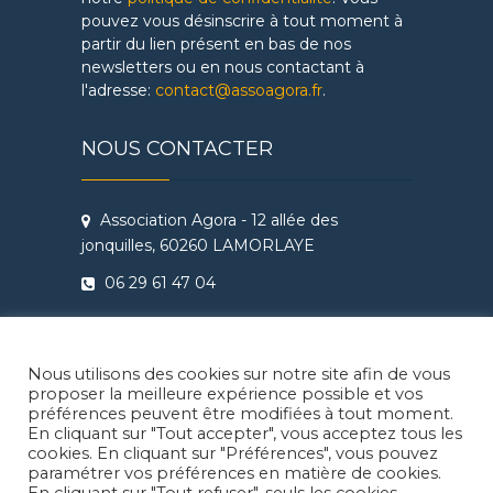
pouvez vous désinscrire à tout moment à
partir du lien présent en bas de nos
newsletters ou en nous contactant à
l'adresse:
contact@assoagora.fr
.
NOUS CONTACTER
Association Agora - 12 allée des
jonquilles, 60260 LAMORLAYE
06 29 61 47 04
Conditions Générales de Vente
Règlement intérieur Agora - Ateliers
Nous utilisons des cookies sur notre site afin de vous
Théâtre & Cinéma
proposer la meilleure expérience possible et vos
préférences peuvent être modifiées à tout moment.
En cliquant sur "Tout accepter", vous acceptez tous les
cookies. En cliquant sur "Préférences", vous pouvez
paramétrer vos préférences en matière de cookies.