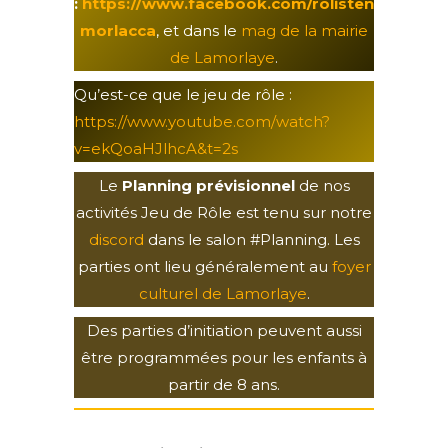
:
https://www.facebook.com/rolisten
morlacca
, et dans le
mag de la mairie
de Lamorlaye
.
Qu’est-ce que le jeu de rôle :
https://www.youtube.com/watch?
v=ekQoaHJlhcA&t=2s
Le
Planning prévisionnel
de nos
activités Jeu de Rôle est tenu sur notre
discord
dans le salon #Planning. Les
parties ont lieu généralement au
foyer
culturel de Lamorlaye
.
Des parties d’initiation peuvent aussi
être programmées pour les enfants à
partir de 8 ans.