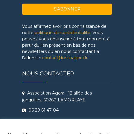
Vous affirmez avoir pris connaissance de
notre
politique de confidentialité
. Vous
pouvez vous désinscrire à tout moment à
partir du lien présent en bas de nos
newsletters ou en nous contactant à
l'adresse:
contact@assoagora.fr
.
NOUS CONTACTER
Association Agora - 12 allée des
jonquilles, 60260 LAMORLAYE
06 29 61 47 04
Conditions Générales de Vente
Règlement intérieur Agora - Ateliers