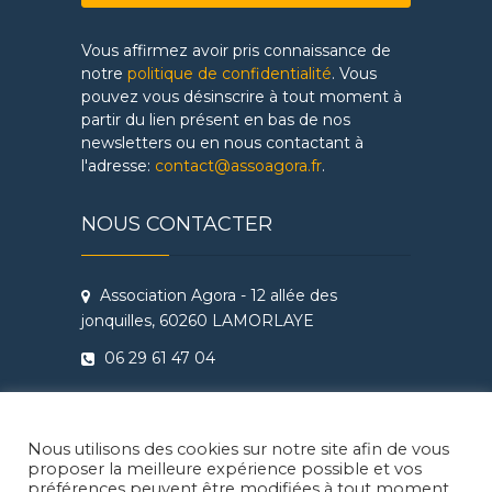
Vous affirmez avoir pris connaissance de
notre
politique de confidentialité
. Vous
pouvez vous désinscrire à tout moment à
partir du lien présent en bas de nos
newsletters ou en nous contactant à
l'adresse:
contact@assoagora.fr
.
NOUS CONTACTER
Association Agora - 12 allée des
jonquilles, 60260 LAMORLAYE
06 29 61 47 04
Conditions Générales de Vente
Règlement intérieur Agora - Ateliers
Nous utilisons des cookies sur notre site afin de vous
Théâtre & Cinéma
proposer la meilleure expérience possible et vos
préférences peuvent être modifiées à tout moment.