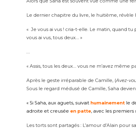
Alors que Saha est souvent vue comme une femm
Le dernier chapitre du livre, le huitième, révèle 
« Je vous ai vus ! cria-t-elle. Le matin, quand tu 
vous ai vus, tous deux… »
…
« Assis, tous les deux… vous ne m’avez même pa
Après le geste irréparable de Camille, (
Avez-vou
Sous le regard médusé de Camille, Saha devient 
« Si Saha, aux aguets, suivait
humainement
le d
adroite et creusée
en patte
, avec les premiers 
Les torts sont partagés : L’amour d’Alain pour s