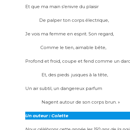
Et que ma main s’enivre du plaisir
De palper ton corps électrique,
Je vois ma femme en esprit. Son regard,
Comme le tien, aimable bête,
Profond et froid, coupe et fend comme un dard
Et, des pieds jusques à la tête,
Un air subtil, un dangereux parfum
Nagent autour de son corps brun. »
Un auteur : Colette
Nous célébrons cette année les 150 ans de la nais