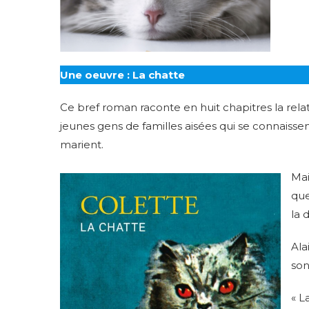
Une oeuvre : La chatte
Ce bref roman raconte en huit chapitres la relat
jeunes gens de familles aisées qui se connaissen
marient.
Mai
que
la 
Ala
son
« L