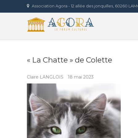
Skip
Association Agora - 12 allée des jonquilles, 60260 L
to
Agora 
content
LE FORUM CULTUREL
« La Chatte » de Colette
Claire LANGLOIS
18 mai 2023