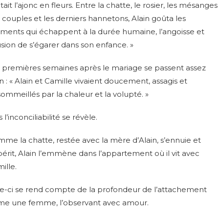
tait l’ajonc en fleurs. Entre la chatte, le rosier, les mésanges
 couples et les derniers hannetons, Alain goûta les
ents qui échappent à la durée humaine, l’angoisse et
llusion de s’égarer dans son enfance. »
 premières semaines après le mariage se passent assez
n : « Alain et Camille vivaient doucement, assagis et
ommeillés par la chaleur et la volupté. »
s l’inconciliabilité se révèle.
me la chatte, restée avec la mère d’Alain, s’ennuie et
érit, Alain l’emmène dans l’appartement où il vit avec
ille.
elle-ci se rend compte de la profondeur de l’attachement
mme une femme, l’observant avec amour.