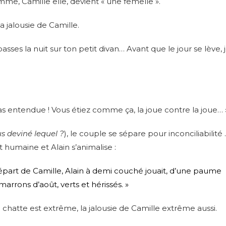
e, Camille elle, devient « une femelle ».
la jalousie de Camille.
passes la nuit sur ton petit divan… Avant que le jour se lève, 
s entendue ! Vous étiez comme ça, la joue contre la joue… 
s deviné lequel ?
), le couple se sépare pour inconciliabilité
humaine et Alain s’animalise :
épart de Camille, Alain à demi couché jouait, d’une paume
marrons d’août, verts et hérissés. »
a chatte est extrême, la jalousie de Camille extrême aussi.