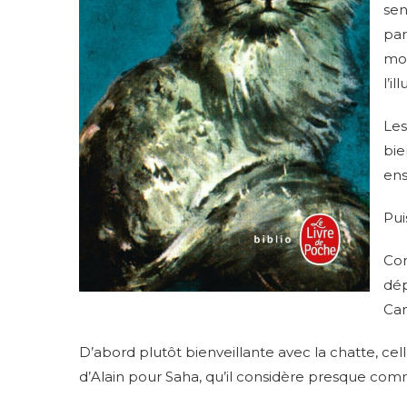
sen
par
mom
l’i
Les
bie
ens
Pui
Com
dép
Cam
D’abord plutôt bienveillante avec la chatte, c
d’Alain pour Saha, qu’il considère presque co