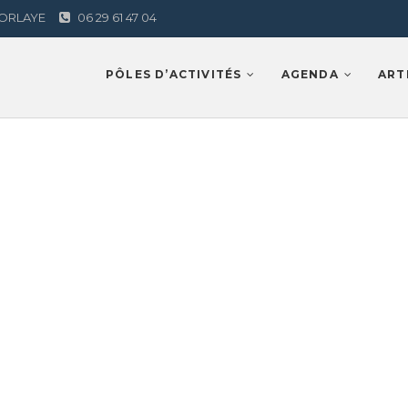
AMORLAYE
06 29 61 47 04
Lamorlaye
PÔLES D’ACTIVITÉS
AGENDA
ART