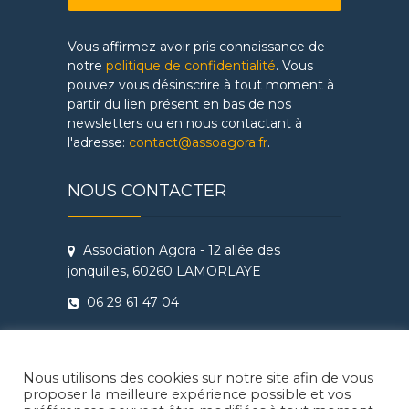
Vous affirmez avoir pris connaissance de
notre
politique de confidentialité
. Vous
pouvez vous désinscrire à tout moment à
partir du lien présent en bas de nos
newsletters ou en nous contactant à
l'adresse:
contact@assoagora.fr
.
NOUS CONTACTER
Association Agora - 12 allée des
jonquilles, 60260 LAMORLAYE
06 29 61 47 04
Conditions Générales de Vente
Règlement intérieur Agora - Ateliers
Nous utilisons des cookies sur notre site afin de vous
Théâtre & Cinéma
proposer la meilleure expérience possible et vos