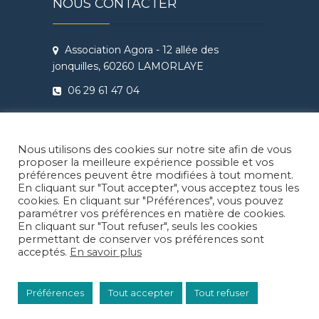
NOUS CONTACTER
Association Agora - 12 allée des
jonquilles, 60260 LAMORLAYE
06 29 61 47 04
Conditions Générales de Vente
Règlement intérieur Agora - Ateliers
Nous utilisons des cookies sur notre site afin de vous
Théâtre & Cinéma
proposer la meilleure expérience possible et vos
préférences peuvent être modifiées à tout moment.
En cliquant sur "Tout accepter", vous acceptez tous les
cookies. En cliquant sur "Préférences", vous pouvez
paramétrer vos préférences en matière de cookies.
En cliquant sur "Tout refuser", seuls les cookies
Facebook
Instragram
LinkedIn
permettant de conserver vos préférences sont
acceptés.
En savoir plus
© 2026
Agora Lamorlaye
| Thème enfant:
Préférences
Tout accepter
Tout refuser
Juliette Ducrocq
| Thème parent:
Theme
Freesia
| CMS:
WordPress
| Icones:
Freepik