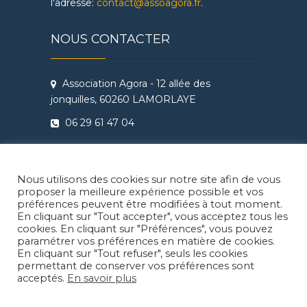
l'adresse:
contact@assoagora.fr
.
NOUS CONTACTER
Association Agora - 12 allée des
jonquilles, 60260 LAMORLAYE
06 29 61 47 04
Conditions Générales de Vente
Règlement intérieur Agora - Ateliers
Nous utilisons des cookies sur notre site afin de vous
Théâtre & Cinéma
proposer la meilleure expérience possible et vos
préférences peuvent être modifiées à tout moment.
En cliquant sur "Tout accepter", vous acceptez tous les
cookies. En cliquant sur "Préférences", vous pouvez
paramétrer vos préférences en matière de cookies.
En cliquant sur "Tout refuser", seuls les cookies
Facebook
Instragram
LinkedIn
permettant de conserver vos préférences sont
acceptés.
En savoir plus
© 2026
Agora Lamorlaye
| Thème enfant: