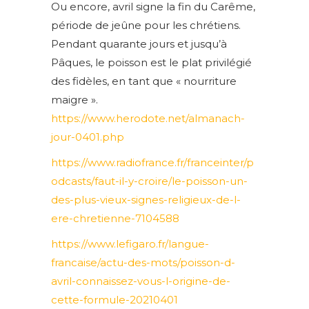
Ou encore, avril signe la fin du Carême,
période de jeûne pour les chrétiens.
Pendant quarante jours et jusqu’à
Pâques, le poisson est le plat privilégié
des fidèles, en tant que « nourriture
maigre ».
https://www.herodote.net/almanach-
jour-0401.php
https://www.radiofrance.fr/franceinter/p
odcasts/faut-il-y-croire/le-poisson-un-
des-plus-vieux-signes-religieux-de-l-
ere-chretienne-7104588
https://www.lefigaro.fr/langue-
francaise/actu-des-mots/poisson-d-
avril-connaissez-vous-l-origine-de-
cette-formule-20210401