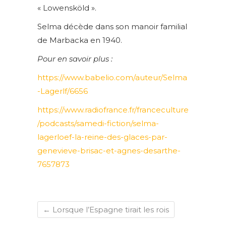
« Lowensköld ».
Selma décède dans son manoir familial
de Marbacka en 1940.
Pour en savoir plus :
https://www.babelio.com/auteur/Selma
-Lagerlf/6656
https://www.radiofrance.fr/franceculture
/podcasts/samedi-fiction/selma-
lagerloef-la-reine-des-glaces-par-
genevieve-brisac-et-agnes-desarthe-
7657873
←
Lorsque l’Espagne tirait les rois