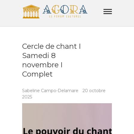
Skip
Agora
to
Lamorla
content
LE FORUM CULTUREL
Cercle de chant I
Samedi 8
novembre I
Complet
Sabeline Campo-Delamare
20 octobre
2025