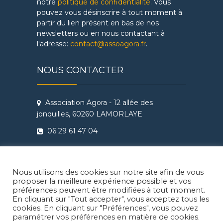
notre
politique de confidentialité
. Vous
pouvez vous désinscrire à tout moment à
partir du lien présent en bas de nos
newsletters ou en nous contactant à
l'adresse:
contact@assoagora.fr
.
NOUS CONTACTER
Association Agora - 12 allée des
jonquilles, 60260 LAMORLAYE
06 29 61 47 04
Conditions Générales de Vente
Règlement intérieur Agora - Ateliers
Nous utilisons des cookies sur notre site afin de vous
Théâtre & Cinéma
proposer la meilleure expérience possible et vos
préférences peuvent être modifiées à tout moment.
En cliquant sur "Tout accepter", vous acceptez tous les
cookies. En cliquant sur "Préférences", vous pouvez
paramétrer vos préférences en matière de cookies.