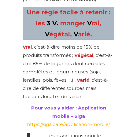
Une règle facile à retenir :
les
3 V.
manger
V
rai,
V
égétal,
V
arié.
Vrai
, c’est-à-dire moins de 15% de
produits transformés ;
Végétal
, c’est-à-
dire 85% de légumes dont céréales
complètes et légumineuses (soja,
lentilles, pois, fèves, …) ;
Varié
, c’est-à-
dire de différentes sources mais
toujours local et de saison.
Pour vous y aider : Application
mobile – Siga
https://siga.care/application-mobile/
es associations pour le