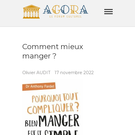
Skip
Agora
to
Lamorla
content
LE FORUM CULTUREL
Comment mieux
manger ?
Olivier AUDIT
17 novembre 2022