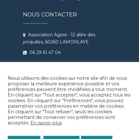
NOUS CONTACTER
Association Agora - 12 allée des
jonquilles, 60260 LAMORLAYE
06 29 61 47 04
Conditions Générales de Vente
Règlement intérieur Agora - Ateliers
Nous utilisons des cookies sur notre site afin de vous
Théâtre & Cinéma
proposer la meilleure expérience possible et vos
préférences peuvent être modifiées à tout moment.
En cliquant sur "Tout accepter", vous acceptez tous les
cookies. En cliquant sur "Préférences", vous pouvez
paramétrer vos préférences en matière de cookies.
En cliquant sur "Tout refuser", seuls les cookies
Facebook
Instragram
LinkedIn
permettant de conserver vos préférences sont
acceptés.
En savoir plus
© 2026
Agora Lamorlaye
| Thème enfant: