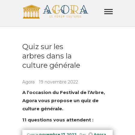
Skip
Agora
to
Lamorla
content
LE FORUM CULTUREL
Quiz sur les
arbres dans la
culture générale
Agora
19 novembre 2022
A l’occasion du Festival de l’Arbre,
Agora vous propose un quiz de
culture générale.
11 questions vous attendent :
Créé le
novembre 17, 2022
Par
Agora