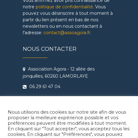
Vous affirmez avoir pris connaissance de
notre
politique de confidentialité
. Vous
pouvez vous désinscrire à tout moment à
partir du lien présent en bas de nos
newsletters ou en nous contactant à
l'adresse:
contact@assoagora.fr
.
NOUS CONTACTER
Association Agora - 12 allée des
jonquilles, 60260 LAMORLAYE
06 29 61 47 04
Conditions Générales de Vente
Règlement intérieur Agora - Ateliers
Nous utilisons des cookies sur notre site afin de vous
Théâtre & Cinéma
proposer la meilleure expérience possible et vos
préférences peuvent être modifiées à tout moment.
En cliquant sur "Tout accepter", vous acceptez tous les
cookies. En cliquant sur "Préférences", vous pouvez