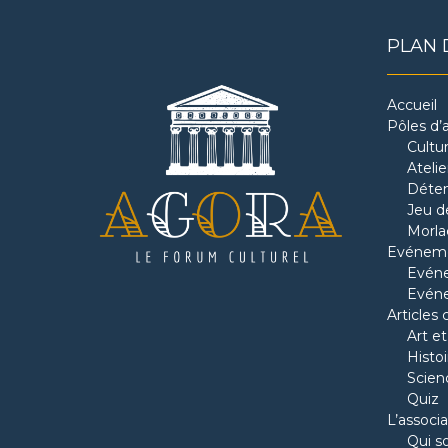
PLAN 
Accueil
Pôles d’a
Cultu
Ateli
Déten
Jeu de
Morla
Evénem
Evéne
Evén
Articles 
Art et
Histoi
Scien
Quiz
L’associa
Qui 