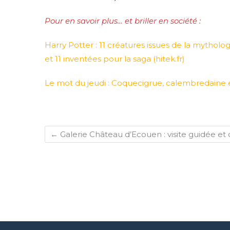
Pour en savoir plus… et briller en société :
Harry Potter : 11 créatures issues de la mytholog
et 11 inventées pour la saga (hitek.fr)
Le mot du jeudi : Coquecigrue, calembredaine et
←
Galerie Château d’Ecouen : visite guidée et 