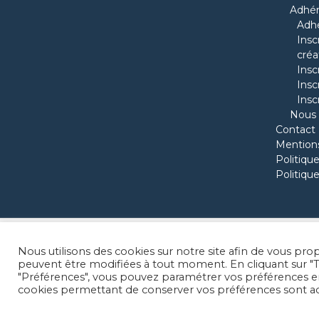
Adhére
Adh
Insc
créa
Insc
Insc
Insc
Nous 
Contact
Mentions
Politique
Politique
Nous utilisons des cookies sur notre site afin de vous pr
peuvent être modifiées à tout moment. En cliquant sur "To
"Préférences", vous pouvez paramétrer vos préférences en m
cookies permettant de conserver vos préférences sont a
© 2026
Agora Lamorlaye
| 