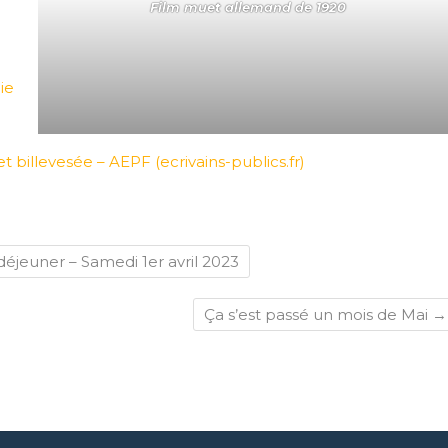
Film muet allemand de 1920
ie
 billevesée – AEPF (ecrivains-publics.fr)
déjeuner – Samedi 1er avril 2023
Ça s’est passé un mois de Mai
→