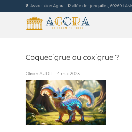
Skip
Association Agora - 12 allée des jonquilles, 60260 L
to
Agora 
content
LE FORUM CULTUREL
Coquecigrue ou coxigrue ?
Olivier AUDIT
4 mai 2023