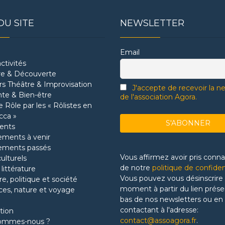
DU SITE
NEWSLETTER
Email
ctivités
re & Découverte
ers Théâtre & Improvisation
J'accepte de recevoir la n
te & Bien-être
de l'association Agora.
 Rôle par les « Rôlistes en
cca »
ents
ments à venir
ements passés
Vous affirmez avoir pris conn
culturels
de notre
politique de confiden
 littérature
Vous pouvez vous désinscrire 
re, politique et société
moment à partir du lien prése
ces, nature et voyage
bas de nos newsletters ou en
contactant à l'adresse:
tion
contact@assoagora.fr
.
sommes-nous ?