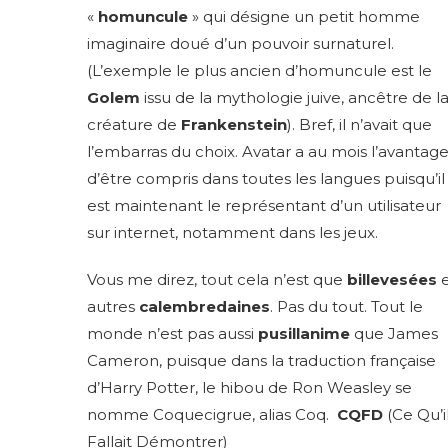
«
homuncule
» qui désigne un petit homme
imaginaire doué d’un pouvoir surnaturel.
(L’exemple le plus ancien d’homuncule est le
Golem
issu de la mythologie juive, ancêtre de l
créature de
Frankenstein
). Bref, il n’avait que
l’embarras du choix. Avatar a au mois l’avantag
d’être compris dans toutes les langues puisqu’il
est maintenant le représentant d’un utilisateur
sur internet, notamment dans les jeux.
Vous me direz, tout cela n’est que
billevesées
e
autres
calembredaines
. Pas du tout. Tout le
monde n’est pas aussi
pusillanime
que James
Cameron, puisque dans la traduction française
d’Harry Potter, le hibou de Ron Weasley se
nomme Coquecigrue, alias Coq.
CQFD
(Ce Qu’i
Fallait Démontrer)