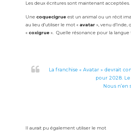
Les deux écritures sont maintenant
acceptées. 
Une
coquecigrue
est un animal ou un récit im
au lieu d’utiliser le mot «
avatar
», venu d’Inde, q
«
coxigrue
». Quelle résonance pour la langue f
La franchise « Avatar » devrait c
pour 2028. Le 
Nous n’en 
Il aurait pu également utiliser le mot