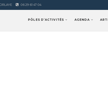
AMORLAYE
06 29 61 47 04
Lamorlaye
PÔLES D’ACTIVITÉS
AGENDA
ART