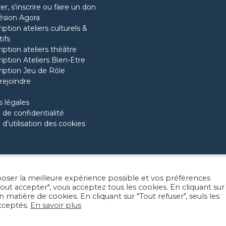
r, s’inscrire ou faire un don
ésion Agora
ription ateliers culturels &
tifs
ription ateliers théâtre
ription Ateliers Bien-Etre
ription Jeu de Rôle
rejoindre
 légales
 de confidentialité
 d’utilisation des cookies
oposer la meilleure expérience possible et vos préférences
Facebook
Instragram
LinkedIn
ut accepter", vous acceptez tous les cookies. En cliquant sur
atière de cookies. En cliquant sur "Tout refuser", seuls les
cceptés.
En savoir plus
Thème enfant:
Juliette Ducrocq
| Thème parent:
Theme Freesia
| CMS: