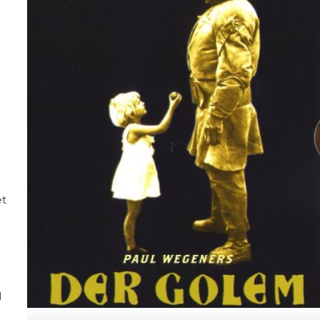
a
e
t
l