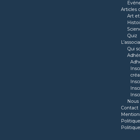
Evén
Articles 
Art et
Histoi
Scien
Quiz
L’associa
Qui 
Adhére
Adh
Insc
créa
Insc
Insc
Insc
Nous 
Contact
Mentions
Politique
Politique