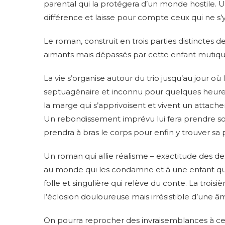
parental qui la protégera d’un monde hostile. Un
différence et laisse pour compte ceux qui ne s’y
Le roman, construit en trois parties distinctes d
aimants mais dépassés par cette enfant mutique 
La vie s’organise autour du trio jusqu’au jour où
septuagénaire et inconnu pour quelques heures
la marge qui s’apprivoisent et vivent un attach
Un rebondissement imprévu lui fera prendre so
prendra à bras le corps pour enfin y trouver sa 
Un roman qui allie réalisme – exactitude des d
au monde qui les condamne et à une enfant qu’
folle et singulière qui relève du conte. La troisi
l’éclosion douloureuse mais irrésistible d’une âm
On pourra reprocher des invraisemblances à cett