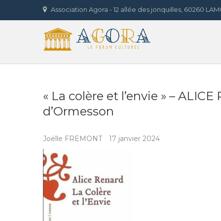
Skip
Association Agora - 12 allée des jonquilles, 60260 L
to
Agora 
content
LE FORUM CULTUREL
« La colère et l’envie » – ALIC
d’Ormesson
Joëlle FREMONT
17 janvier 2024