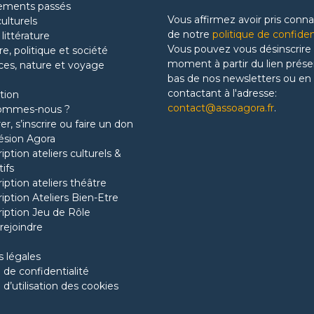
ements passés
Vous affirmez avoir pris conn
culturels
de notre
politique de confiden
 littérature
Vous pouvez vous désinscrire 
re, politique et société
moment à partir du lien prése
ces, nature et voyage
bas de nos newsletters ou en
contactant à l'adresse:
tion
contact@assoagora.fr
.
sommes-nous ?
r, s’inscrire ou faire un don
ésion Agora
ription ateliers culturels &
tifs
ription ateliers théâtre
ription Ateliers Bien-Etre
ription Jeu de Rôle
rejoindre
 légales
 de confidentialité
 d’utilisation des cookies