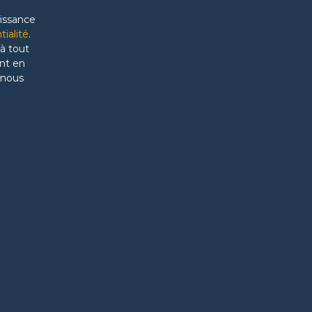
aissance
tialité
.
à tout
nt en
 nous