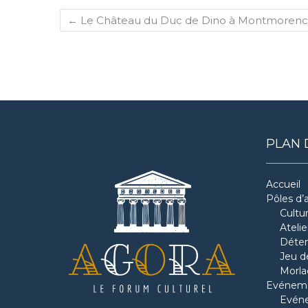
←
Le Château du Duc de Dino à Montmorency
PLAN 
Accueil
Pôles d’a
Cultu
Ateli
Déten
Jeu de
Morla
Evénem
Evéne