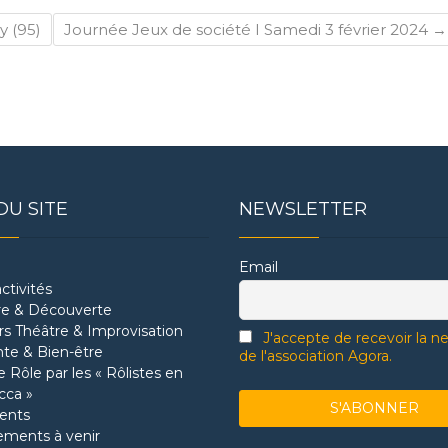
 (95)
Journée Jeux de société I Samedi 3 février 2024
→
DU SITE
NEWSLETTER
Email
ctivités
re & Découverte
ers Théâtre & Improvisation
J'accepte de recevoir la n
te & Bien-être
de l'association Agora.
 Rôle par les « Rôlistes en
cca »
ents
ments à venir