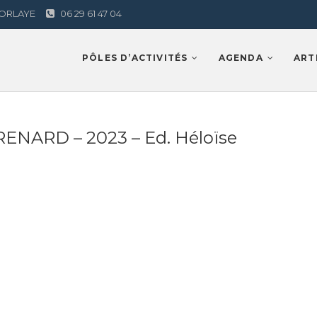
AMORLAYE
06 29 61 47 04
Lamorlaye
PÔLES D’ACTIVITÉS
AGENDA
ART
E RENARD – 2023 – Ed. Héloïse