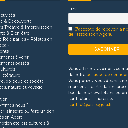
Email
ctivités
re & Découverte
ers Théâtre & Improvisation
J'accepte de recevoir la n
te & Bien-être
de l'association Agora.
 Rôle par les « Rôlistes en
cca »
ents
ments à venir
ements passés
Vous affirmez avoir pris conn
culturels
de notre
politique de confiden
 littérature
Vous pouvez vous désinscrire 
re, politique et société
moment à partir du lien prése
ces, nature et voyage
bas de nos newsletters ou en
contactant à l'adresse:
tion
contact@assoagora.fr
.
sommes-nous ?
r, s’inscrire ou faire un don
ésion Agora
ription ateliers culturels &