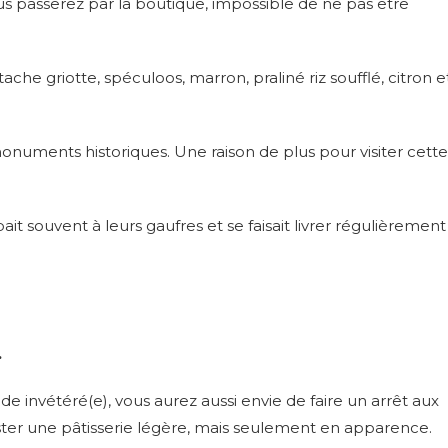
ous passerez par la boutique, impossible de ne pas être
tache griotte, spéculoos, marron, praliné riz soufflé, citron e
monuments historiques. Une raison de plus pour visiter cette
t souvent à leurs gaufres et se faisait livrer régulièrement
.
 invétéré(e), vous aurez aussi envie de faire un arrêt aux
ter une pâtisserie légère, mais seulement en apparence.