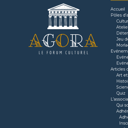
Accueil
Pôles d’a
Cultu
Ateli
Déten
Jeu de
Morla
Evénem
Evéne
Evén
Articles 
Art et
Histoi
Scien
Quiz
L’associa
Qui 
Adhére
Adh
Insc