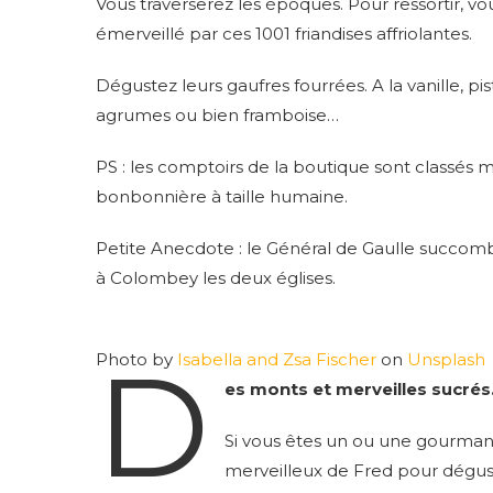
Vous traverserez les époques. Pour ressortir, v
émerveillé par ces 1001 friandises affriolantes.
Dégustez leurs gaufres fourrées. A la vanille, pis
agrumes ou bien framboise…
PS : les comptoirs de la boutique sont classés 
bonbonnière à taille humaine.
Petite Anecdote : le Général de Gaulle succombai
à Colombey les deux églises.
D
Photo by
Isabella and Zsa Fischer
on
Unsplash
es monts et merveilles sucrés
Si vous êtes un ou une gourmande
merveilleux de Fred pour dégus