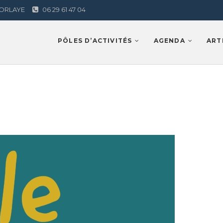
AMORLAYE
06 29 61 47 04
Lamorlaye
PÔLES D’ACTIVITÉS
AGENDA
ART