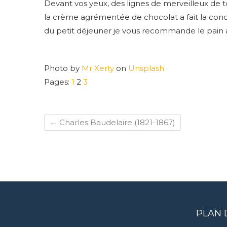
Devant vos yeux, des lignes de merveilleux de to
la crème agrémentée de chocolat a fait la conqu
du petit déjeuner je vous recommande le pain a
Photo by
Mr Xerty
on
Unsplash
Pages:
1
2
3
←
Charles Baudelaire (1821-1867)
PLAN 