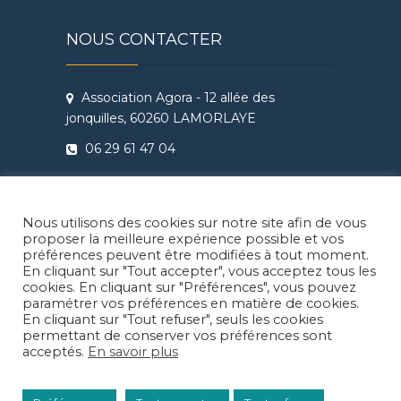
NOUS CONTACTER
Association Agora - 12 allée des
jonquilles, 60260 LAMORLAYE
06 29 61 47 04
Conditions Générales de Vente
Règlement intérieur Agora - Ateliers
Nous utilisons des cookies sur notre site afin de vous
Théâtre & Cinéma
proposer la meilleure expérience possible et vos
préférences peuvent être modifiées à tout moment.
En cliquant sur "Tout accepter", vous acceptez tous les
cookies. En cliquant sur "Préférences", vous pouvez
paramétrer vos préférences en matière de cookies.
En cliquant sur "Tout refuser", seuls les cookies
Facebook
Instragram
LinkedIn
permettant de conserver vos préférences sont
acceptés.
En savoir plus
© 2026
Agora Lamorlaye
| Thème enfant: