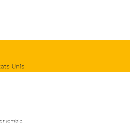
tats-Unis
r ensemble.