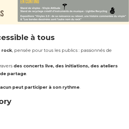
ssible à tous
e rock
, pensée pour tous les publics : passionnés de
travers
des concerts live, des initiations, des ateliers
 de partage
.
acun peut participer à son rythme
.
ory