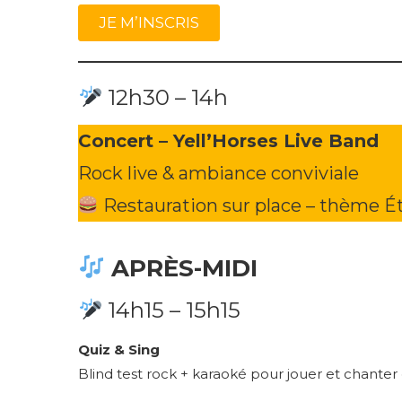
JE M’INSCRIS
12h30 – 14h
Concert – Yell’Horses Live Band
Rock live & ambiance conviviale
Restauration sur place – thème É
APRÈS-MIDI
14h15 – 15h15
Quiz & Sing
Blind test rock + karaoké pour jouer et chante