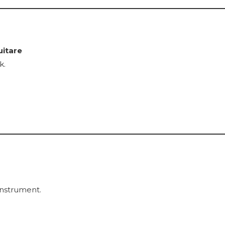
uitare
k.
instrument.