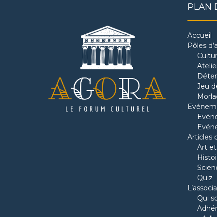
PLAN 
Accueil
Pôles d’a
Cultu
Ateli
Déten
Jeu de
Morla
Evénem
Evéne
Evén
Articles 
Art et
Histoi
Scien
Quiz
L’associa
Qui 
Adhére