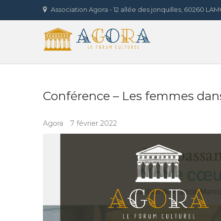
Skip
Association Agora - 12 allée des jonquilles, 60260 L
to
Agora 
content
LE FORUM CULTUREL
Conférence – Les femmes dan
Agora
7 février 2022