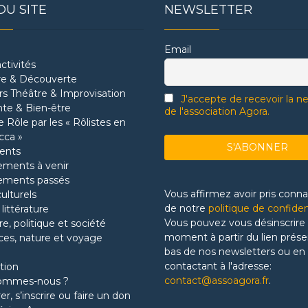
DU SITE
NEWSLETTER
Email
ctivités
re & Découverte
ers Théâtre & Improvisation
J'accepte de recevoir la n
te & Bien-être
de l'association Agora.
 Rôle par les « Rôlistes en
cca »
ents
ments à venir
ements passés
Vous affirmez avoir pris conn
culturels
de notre
politique de confiden
 littérature
Vous pouvez vous désinscrire 
re, politique et société
moment à partir du lien prése
ces, nature et voyage
bas de nos newsletters ou en
contactant à l'adresse:
tion
contact@assoagora.fr
.
sommes-nous ?
r, s’inscrire ou faire un don