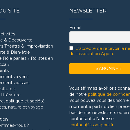
DU SITE
NEWSLETTER
Email
ctivités
re & Découverte
ers Théâtre & Improvisation
J'accepte de recevoir la n
te & Bien-être
de l'association Agora.
 Rôle par les « Rôlistes en
cca »
ents
ments à venir
ements passés
Vous affirmez avoir pris conn
culturels
de notre
politique de confiden
 littérature
Vous pouvez vous désinscrire 
re, politique et société
moment à partir du lien prése
ces, nature et voyage
bas de nos newsletters ou en
contactant à l'adresse:
tion
contact@assoagora.fr
.
sommes-nous ?