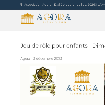
Skip
Association Agora - 12 allée des jonquilles, 60260 L
to
Agora 
content
LE FORUM CULTUREL
Jeu de rôle pour enfants I Dim
Agora
3 décembre 2023