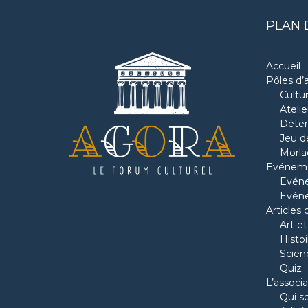
PLAN 
Accueil
Pôles d’a
Cultu
Ateli
Déten
Jeu de
Morla
Evénem
Evéne
Evén
Articles 
Art et
Histoi
Scien
Quiz
L’associa
Qui 