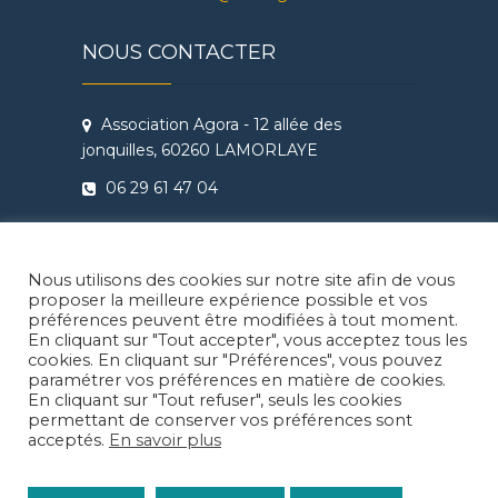
NOUS CONTACTER
Association Agora - 12 allée des
jonquilles, 60260 LAMORLAYE
06 29 61 47 04
Conditions Générales de Vente
Règlement intérieur Agora - Ateliers
Nous utilisons des cookies sur notre site afin de vous
Théâtre & Cinéma
proposer la meilleure expérience possible et vos
préférences peuvent être modifiées à tout moment.
En cliquant sur "Tout accepter", vous acceptez tous les
cookies. En cliquant sur "Préférences", vous pouvez
paramétrer vos préférences en matière de cookies.
En cliquant sur "Tout refuser", seuls les cookies
Facebook
Instragram
LinkedIn
permettant de conserver vos préférences sont
acceptés.
En savoir plus
© 2026
Agora Lamorlaye
| Thème enfant: