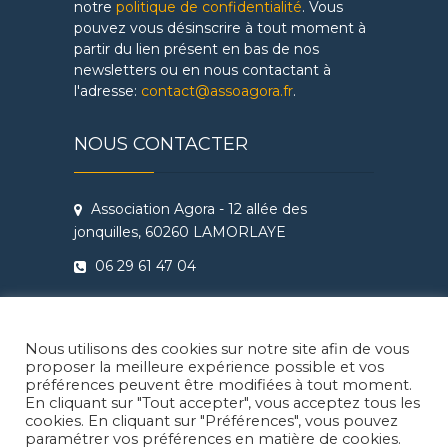
notre
politique de confidentialité
. Vous
pouvez vous désinscrire à tout moment à
partir du lien présent en bas de nos
newsletters ou en nous contactant à
l'adresse:
contact@assoagora.fr
.
NOUS CONTACTER
Association Agora - 12 allée des
jonquilles, 60260 LAMORLAYE
06 29 61 47 04
Conditions Générales de Vente
Règlement intérieur Agora - Ateliers
Nous utilisons des cookies sur notre site afin de vous
Théâtre & Cinéma
proposer la meilleure expérience possible et vos
préférences peuvent être modifiées à tout moment.
En cliquant sur "Tout accepter", vous acceptez tous les
cookies. En cliquant sur "Préférences", vous pouvez
paramétrer vos préférences en matière de cookies.