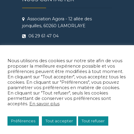
Association Agora - 12 allée des
jonquilles, 60260 LAMORLAYE
06 29 61 47 04
Conditions Générales de Vente
Règlement intérieur Agora - Ateliers
Nous utilisons des cookies sur notre site afin de vous
Théâtre & Cinéma
proposer la meilleure expérience possible et vos
préférences peuvent être modifiées à tout moment.
En cliquant sur "Tout accepter", vous acceptez tous les
cookies. En cliquant sur "Préférences", vous pouvez
paramétrer vos préférences en matière de cookies.
En cliquant sur "Tout refuser", seuls les cookies
Facebook
Instragram
LinkedIn
permettant de conserver vos préférences sont
acceptés.
En savoir plus
© 2026
Agora Lamorlaye
| Thème enfant:
Préférences
Tout accepter
Tout refuser
Juliette Ducrocq
| Thème parent:
Theme
Freesia
| CMS:
WordPress
| Icones:
Freepik