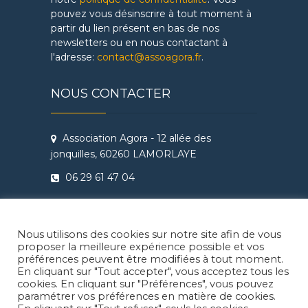
pouvez vous désinscrire à tout moment à
partir du lien présent en bas de nos
newsletters ou en nous contactant à
l'adresse:
contact@assoagora.fr
.
NOUS CONTACTER
Association Agora - 12 allée des
jonquilles, 60260 LAMORLAYE
06 29 61 47 04
Conditions Générales de Vente
Règlement intérieur Agora - Ateliers
Nous utilisons des cookies sur notre site afin de vous
Théâtre & Cinéma
proposer la meilleure expérience possible et vos
préférences peuvent être modifiées à tout moment.
En cliquant sur "Tout accepter", vous acceptez tous les
cookies. En cliquant sur "Préférences", vous pouvez
paramétrer vos préférences en matière de cookies.