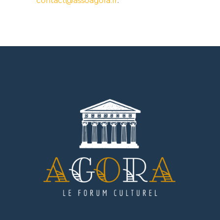
contact@assoagora.fr
.