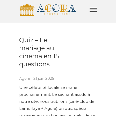
Skip
Agora
to
Lamorla
content
LE FORUM CULTUREL
Quiz – Le
mariage au
cinéma en 15
questions
Agora
21 juin 2025
Une célébrité locale se marie
prochainement. Le sachant assidu à
notre site, nous publions (ciné-club de
Lamorlaye + Agora) un quiz spécial
mariage en son honneur et celui de sa