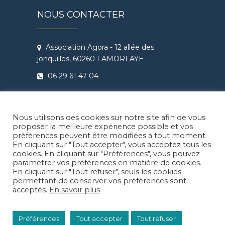
NOUS CONTACTER
Association Agora - 12 allée des
jonquilles, 60260 LAMORLAYE
06 29 61 47 04
Conditions Générales de Vente
Règlement intérieur Agora - Ateliers
Nous utilisons des cookies sur notre site afin de vous
Théâtre & Cinéma
proposer la meilleure expérience possible et vos
préférences peuvent être modifiées à tout moment.
En cliquant sur "Tout accepter", vous acceptez tous les
cookies. En cliquant sur "Préférences", vous pouvez
paramétrer vos préférences en matière de cookies.
En cliquant sur "Tout refuser", seuls les cookies
Facebook
Instragram
LinkedIn
permettant de conserver vos préférences sont
acceptés.
En savoir plus
© 2026
Agora Lamorlaye
| Thème enfant:
Préférences
Tout accepter
Tout refuser
Juliette Ducrocq
| Thème parent:
Theme