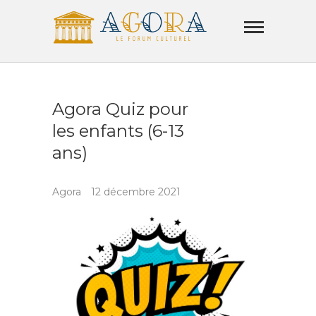
Skip
Agora
to
Lamorla
content
LE FORUM CULTUREL
Agora Quiz pour
les enfants (6-13
ans)
Agora
12 décembre 2021