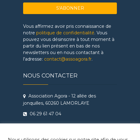
Vous affirmez avoir pris connaissance de
notre
politique de confidentialité
. Vous
pouvez vous désinscrire à tout moment à
partir du lien présent en bas de nos
newsletters ou en nous contactant à
l'adresse:
contact@assoagora.fr
.
NOUS CONTACTER
Association Agora - 12 allée des
jonquilles, 60260 LAMORLAYE
06 29 61 47 04
Conditions Générales de Vente
Règlement intérieur Agora - Ateliers
Nous utilisons des cookies sur notre site afin de vous